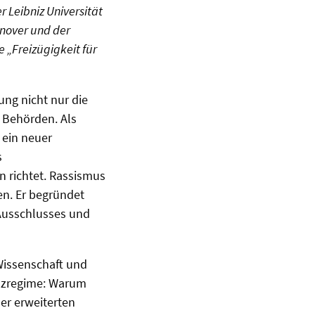
r Leibniz Universität
nover und der
 „Freizügigkeit für
ung nicht nur die
d Behörden. Als
 ein neuer
s
 richtet. Rassismus
en. Er begründet
 Ausschlusses und
 Wissenschaft und
nzregime: Warum
er erweiterten