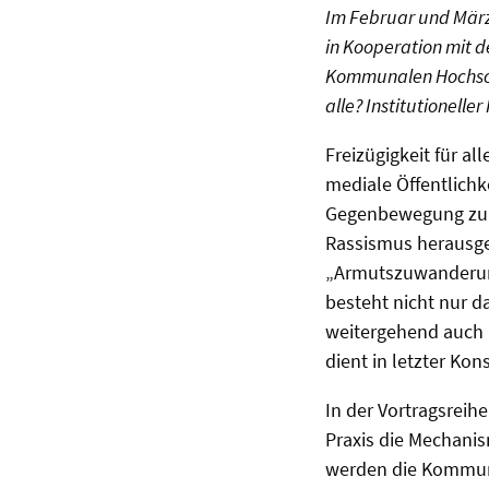
Im Februar und März 
in Kooperation mit 
Kommunalen Hochschu
alle? Institutionelle
Freizügigkeit für a
mediale Öffentlichk
Gegenbewegung zum 
Rassismus herausgeb
„Armutszuwanderung
besteht nicht nur d
weitergehend auch i
dient in letzter Kon
In der Vortragsreih
Praxis die Mechan
werden die Kommune