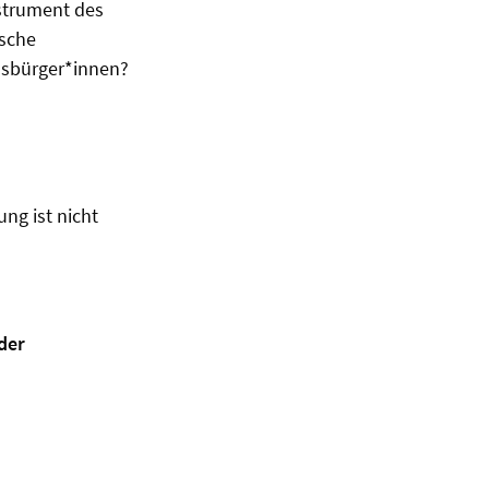
nstrument des
ische
nsbürger*innen?
ng ist nicht
der