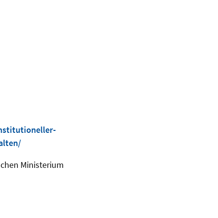
stitutioneller-
alten/
schen Ministerium