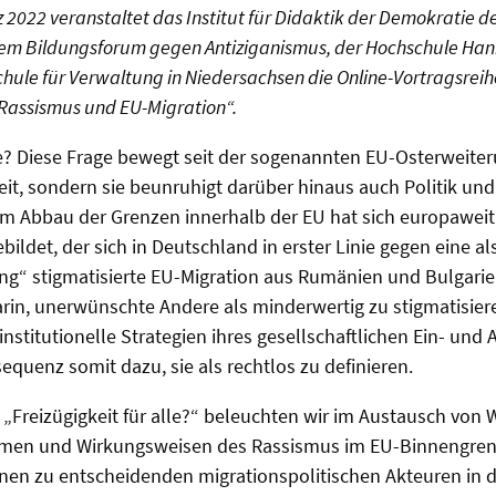
2022 veranstaltet das Institut für Didaktik der Demokratie de
dem Bildungsforum gegen Antiziganismus, der Hochschule Han
le für Verwaltung in Niedersachsen die Online-Vortragsreihe
r Rassismus und EU-Migration“.
lle? Diese Frage bewegt seit der sogenannten EU-Osterweiter
eit, sondern sie beunruhigt darüber hinaus auch Politik un
Abbau der Grenzen innerhalb der EU hat sich europaweit
ildet, der sich in Deutschland in erster Linie gegen eine al
“ stigmatisierte EU-Migration aus Rumänien und Bulgarien
arin, unerwünschte Andere als minderwertig zu stigmatisier
nstitutionelle Strategien ihres gesellschaftlichen Ein- und
sequenz somit dazu, sie als rechtlos zu definieren.
e „Freizügigkeit für alle?“ beleuchten wir im Austausch von
ismen und Wirkungsweisen des Rassismus im EU-Binnengre
n zu entscheidenden migrationspolitischen Akteuren in d