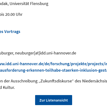
udak, Universität Flensburg
bis 20.00 Uhr
es Vortrags
uburger, neuburger[at]idd.uni-hannover.de
ww.idd.uni-hannover.de/de/forschung/projekte/projects/in
ausforderung-erkennen-teilhabe-staerken-inklusion-gest
n der Ausschreibung „Zukunftsdiskurse“ des Niedersächsi
d Kultur.
Zur Listenansicht