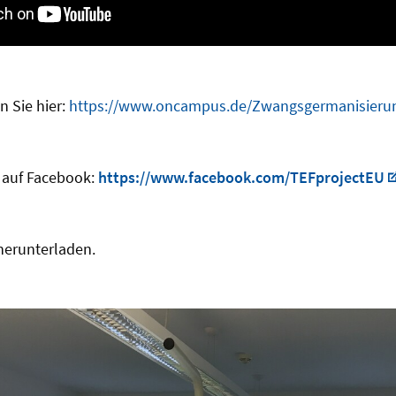
 Sie hier:
https://www.oncampus.de/Zwangsgermanisieru
h auf Facebook:
https://www.facebook.com/TEFprojectEU
erunterladen.