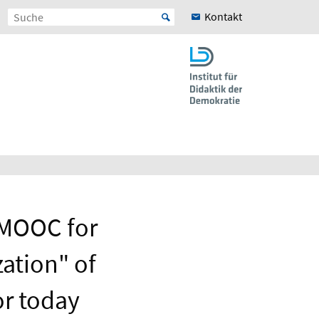
Kontakt
 MOOC for
ation" of
or today