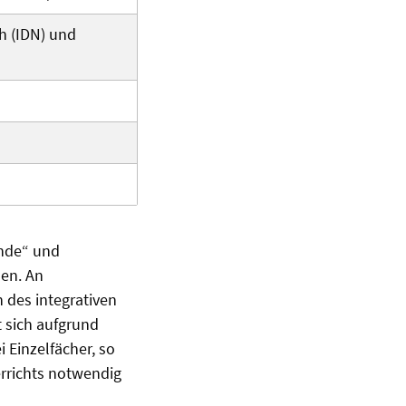
h (IDN) und
unde“ und
len. An
 des integrativen
t sich aufgrund
 Einzelfächer, so
errichts notwendig