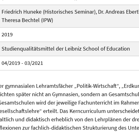
Friedrich Huneke (Historisches Seminar), Dr. Andreas Ebert
Theresa Bechtel (IPW)
2019
Studienqualitätsmittel der Leibniz School of Education
04/2019 - 03/2021
er gymnasialen Lehramtsfächer „Politik-Wirtschaft“, „Erdk
richten später nicht an Gymnasien, sondern an Gesamtschu
Gesamtschulen wird der jeweilige Fachunterricht im Rahmen
esellschaftslehre“ erteilt. Das Kerncurriculum unterscheide
altlich und didaktisch erheblich von den Lehrplänen der drei
lexionen zur fachlich-didaktischen Strukturierung des Unt