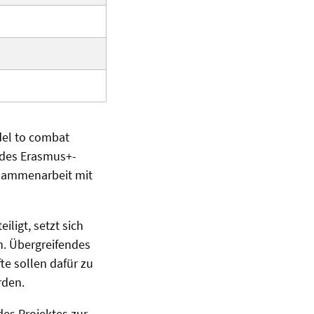
del to combat
 des Erasmus+-
usammenarbeit mit
iligt, setzt sich
n. Übergreifendes
e sollen dafür zu
rden.
des Projektes zur