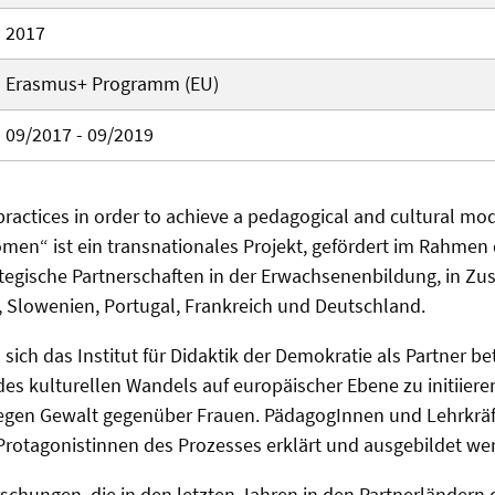
2017
Erasmus+ Programm (EU)
09/2017 - 09/2019
ractices in order to achieve a pedagogical and cultural mo
men“ ist ein transnationales Projekt, gefördert im Rahmen
tegische Partnerschaften in der Erwachsenenbildung, in Z
n, Slowenien, Portugal, Frankreich und Deutschland.
sich das Institut für Didaktik der Demokratie als Partner bete
des kulturellen Wandels auf europäischer Ebene zu initiiere
gegen Gewalt gegenüber Frauen. PädagogInnen und Lehrkräft
Protagonistinnen des Prozesses erklärt und ausgebildet we
schungen, die in den letzten Jahren in den Partnerländern 