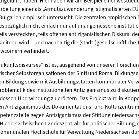
hgeführt haben. Hier haben wir am Beispiel einer westdeu
beitung einer als ‚Armutszuwanderung‘ stigmatisierten E
ulgarien empirisch untersucht. Die zentralen empirischen
esbezüglich nicht einfach nur auf unangemessene institutio
ils versteckten, teils offenen antiziganistischen Diskurs, de
eitend wird – und nachhaltig die (stadt-)gesellschaftliche 
wcomern verhindert.
Zukunftsdiskurses“ ist es, ausgehend von unseren Forschu
itischer Selbstorganisationen der Sinti und Roma, Bildungs
chen Bildung sowie mit Ausbildungsstätten kommunaler Ver
 Problematik des institutionellen Antiziganismus zu diskutie
dessen Überwindung zu erörtern. Das Projekt wird in Koop
n Antiziganismus des Dokumentations- und Kulturzentrums
etenzstelle gegen Antiziganismus der Stiftung niedersäch
Niedersächsischen Landeszentrale für politischer Bildung,
Kommunalen Hochschule für Verwaltung Niedersachsen dur