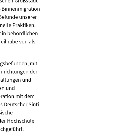
tschen Großstadt
U-Binnenmigration
 Befunde unserer
nelle Praktiken,
r in behördlichen
Teilhabe von als
ngsbefunden, mit
einrichtungen der
waltungen und
ren und
eration mit dem
 Deutscher Sinti
sische
 der Hochschule
chgeführt.