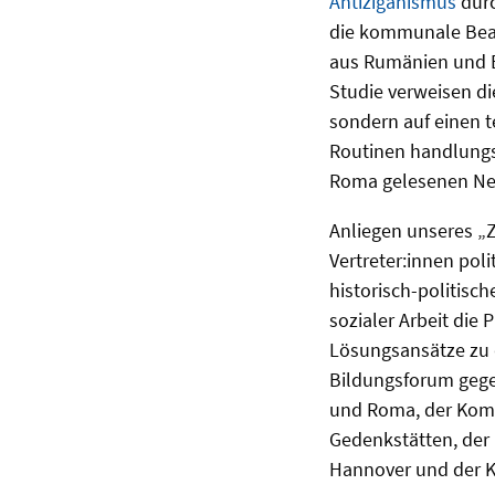
Antiziganismus
durc
die kommunale Bear
aus Rumänien und B
Studie verweisen di
sondern auf einen te
Routinen handlungsl
Roma gelesenen Ne
Anliegen unseres „
Vertreter:innen pol
historisch-politis
sozialer Arbeit die
Lösungsansätze zu 
Bildungsforum gege
und Roma, der Komp
Gedenkstätten, der 
Hannover und der 