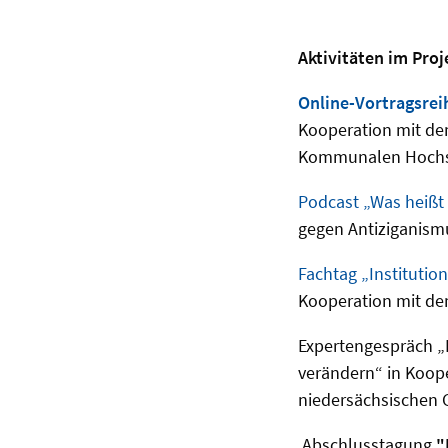
Aktivitäten im Proj
Online-Vortragsreih
Kooperation mit de
Kommunalen Hochsc
Podcast „Was heißt 
gegen Antiziganismu
Fachtag „Institutio
Kooperation mit de
Expertengespräch „B
verändern“ in Koope
niedersächsischen 
Abschlusstagung
"