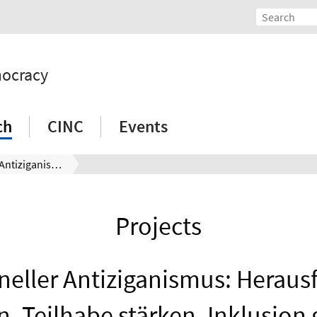
mocracy
ch
CINC
Events
Institutioneller Antiziganismus: Herausforderung erkennen, Teilhabe stärken, Inklusion gestalten
Projects
oneller Antiziganismus: Herau
, Teilhabe stärken, Inklusion 