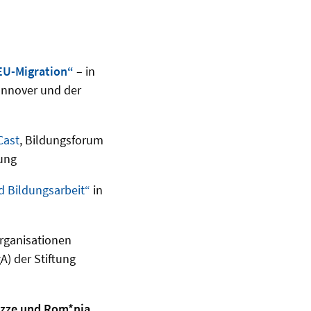
 EU-Migration“
– in
annover und der
Cast
, Bildungsforum
dung
d Bildungsarbeit“
in
Organisationen
) der Stiftung
*zze und Rom*nja.