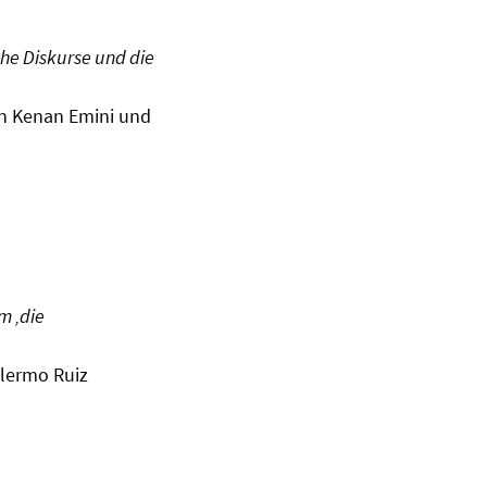
he Diskurse und die
on Kenan Emini und
m ‚die
llermo Ruiz